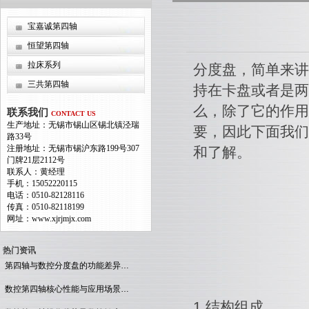
宝嘉诚第四轴
恒望第四轴
拉床系列
分度盘，简单来讲
三共第四轴
持在卡盘或者是两
么，除了它的作用
联系我们
CONTACT US
生产地址：无锡市锡山区锡北镇泾瑞
要，因此下面我们
路33号
注册地址：无锡市锡沪东路199号307
和了解。
门牌21层2112号
联系人：黄经理
手机：15052220115
电话：0510-82128116
传真：0510-82118199
网址：www.xjrjmjx.com
热门资讯
第四轴与数控分度盘的功能差异…
数控第四轴核心性能与应用场景…
1.结构组成