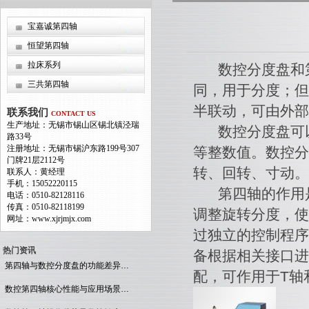
宝嘉诚第四轴
恒望第四轴
拉床系列
数控分度盘和第
三共第四轴
同，用于分度；但
半联动，可由外部
联系我们
CONTACT US
生产地址：无锡市锡山区锡北镇泾瑞
数控分度盘可以做
路33号
注册地址：无锡市锡沪东路199号307
等整数值。数控分
门牌21层2112号
转、回转、寸动。
联系人：黄经理
手机：15052220115
第四轴的作用是
电话：0510-82128116
传真：0510-82118199
调整旋转分度，使
网址：www.xjrjmjx.com
过独立的控制程序
热门资讯
备根据相关接口进
第四轴与数控分度盘的功能差异…
配，可作用于T轴
数控第四轴核心性能与应用场景…