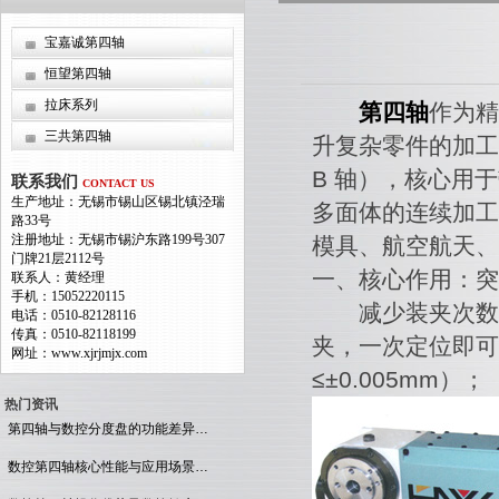
宝嘉诚第四轴
恒望第四轴
拉床系列
第四轴
作为精
三共第四轴
升复杂零件的加工
B 轴），核心用于
联系我们
CONTACT US
生产地址：无锡市锡山区锡北镇泾瑞
多面体的连续加工
路33号
注册地址：无锡市锡沪东路199号307
模具、航空航天、
门牌21层2112号
一、核心作用：突
联系人：黄经理
手机：15052220115
减少装夹次数，
电话：0510-82128116
传真：0510-82118199
夹，一次定位即可
网址：www.xjrjmjx.com
≤±0.005mm）；
热门资讯
第四轴与数控分度盘的功能差异…
数控第四轴核心性能与应用场景…