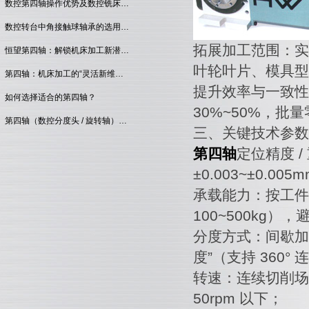
数控第四轴操作优势及数控铣床…
数控转台中角接触球轴承的选用…
拓展加工范围：实
恒望第四轴：解锁机床加工新潜…
叶轮叶片、模具型
第四轴：机床加工的“灵活新维…
提升效率与一致性
如何选择适合的第四轴？
30%~50%，
第四轴（数控分度头 / 旋转轴）…
三、关键技术参数
第四轴
定位精度 
±0.003~±0.00
承载能力：按工件
100~500kg
分度方式：间歇加工
度”（支持 360°
转速：连续切削场
50rpm 以下；